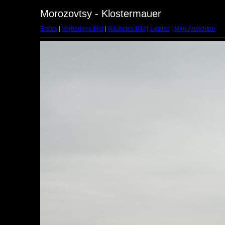
Morozovtsy - Klostermauer
Erstes
|
Vorheriges Bild
|
Nächstes Bild
|
Letztes
|
Mini-Ansichten